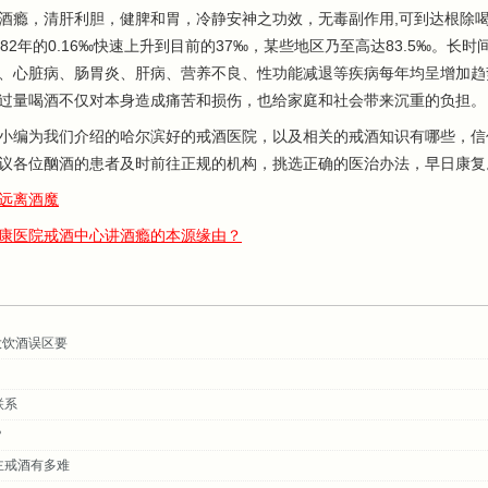
酒瘾，清肝利胆，健脾和胃，冷静安神之功效，无毒副作用,可到达根除喝
82年的0.16‰快速上升到目前的37‰，某些地区乃至高达83.5‰。
、心脏病、肠胃炎、肝病、营养不良、性功能减退等疾病每年均呈增加趋
过量喝酒不仅对本身造成痛苦和损伤，也给家庭和社会带来沉重的负担。
编为我们介绍的哈尔滨好的戒酒医院，以及相关的戒酒知识有哪些，信
议各位酗酒的患者及时前往正规的机构，挑选正确的医治办法，早日康复
远离酒魔
康医院戒酒中心讲酒瘾的本源缘由？
大饮酒误区要
联系
？
主戒酒有多难