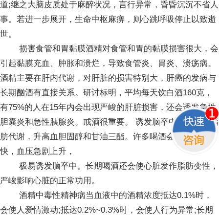
道;继之大脑皮质处于麻醉状况，言行异常，昏昏沉沉不省人
事。若进一步展开，生命中枢麻痹，则心跳呼吸停止以致逝
世。
损害食管和胃黏膜酒精对食管和胃的黏膜损害很大，会
引起黏膜充血、肿胀和溃烂，导致食管炎、胃炎、溃疡病。
酒精主要在肝内代谢，对肝脏的损害特别大，肝癌的发病与
长期酗酒有直接关系。研讨标明，平均每天饮白酒160克，
有75%的人在15年内会出现严峻的肝脏损害，还会诱发急性
胆囊炎和急性胰腺炎。戒酒很重要。 诱发脑卒中酒精影响脂
肪代谢，升高血胆固醇和甘油三酯。许多喝酒会使心率增
快，血压急剧上升，
极易诱发脑卒中。长期喝酒还会使心脏发作脂肪变性，
严峻影响心脏的正常功用。
酒精中毒性精神病当血液中的酒精浓度抵达0.1%时，
会使人爱情激动;抵达0.2%~0.3%时，会使人行为异常;长期