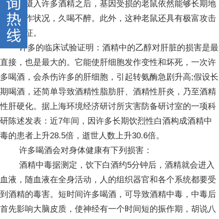
而，在摄入许多酒精之后，基因受损的老鼠依然能够长期地
处于振作状况，久喝不醉。此外，这种老鼠还具有极富攻击
性的特征。
许多的临床试验证明：酒精中的乙醇对肝脏的损害是最
直接，也是最大的。它能使肝细胞发作变性和坏死，一次许
多喝酒，会杀伤许多的肝细胞，引起转氨酶急剧升高;假设长
期喝酒，还简单导致酒精性脂肪肝、酒精性肝炎，乃至酒精
性肝硬化。据上海环境经济研讨所灾害防备研讨室的一项科
研陈述发表：近7年间，因许多长期饮烈性白酒构成酒精中
毒的患者上升28.5倍，逝世人数上升30.6倍。
许多喝酒会对身体健康有下列损害：
酒精中毒据测定，饮下白酒约5分钟后，酒精就会进入
血液，随血液在全身活动，人的组织器官和各个系统都要受
到酒精的毒害。短时间许多喝酒，可导致酒精中毒，中毒后
首先影响大脑皮质，使神经有一个时间短的振作期，胡说八