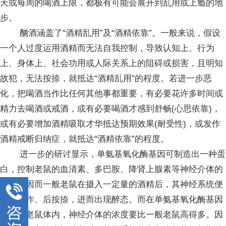
天或每周的喝酒上限，都极有可能会展开到乱用或上瘾的地
步。
酗酒涵盖了“酒精乱用”及“酒精依靠”。一般来说，假设
一个人过度运用酒精而无法自我控制，导致认知上、行为
上、身体上、社会功用或人际关系上的阻碍或损害，且明知
故犯，无法按捺，就抵达“酒精乱用”的程度。若进一步恶
化，把喝酒当作比任何其他事都重要，有必要花许多时间或
精力去喝酒或戒酒，或有必要喝酒才感到舒畅(心思依靠)，
或有必要增加酒精吸取才华抵达预期效果(耐受性)，或发作
酒精戒断归纳症，就抵达“酒精依靠”的程度。
进一步的研讨显示，单氨基氧化酶基因可制造出一种蛋
白，控制老鼠的血清素、多巴胺、降肾上腺素等神经介体的
浓度，因而一般老鼠在摄入一定量的酒精后，其神经系统便
会先振作、后按捺，进而出现醉态。而在单氨基氧化酶基因
受损的老鼠体内，神经介体的浓度要比一般老鼠高得多。因