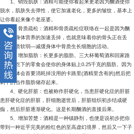
1、销毁肌肤：酒精可能使你看起来更老因为酗酒使你
脱水，肌肤失去弹性，使它加速老化，更多的皱纹，基本上
让你看起来像个老巫婆。
2、骨质疏松：酒精和骨质疏松症联络在一起是因为酗
酒导致身体营养的加速丢掉，也就意味着你的骨头正在丢
掉。骨质软弱—减缓身体中骨质生长细胞的活动。
3、增加脂肪：长更多的脂肪。三大杯葡萄酒和回家路
上趁便吃下的零食会使你的身体贴上0.25千克的脂肪。因为
你的身体会首要消耗掉没用的卡路里(酒精里含有的)然后把
剩下的当作脂肪储存起来。
4、硬化肝脏：也被称作肝硬化，当患肝硬化症的肝脏
患肝硬化症的肝脏，肝细胞逝世后，肝脏组织初步结成硬
痂，然后肝脏逐渐硬化。这是长期酗酒的直接后果。
5、增加苦楚：酒精是一种镇静剂，也便是说初步把你
带到一种近乎完美的粉红色的至高虚幻境界，然后又一下子