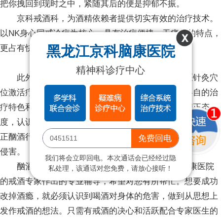
把你拽回到现时之中，紧随其后的便是抑郁不振。
京科戒酒科，为酒精依赖者提供切实有效的治疗技术。
以NK身心同戒诊疗为核心，具有治疗便捷、无痛苦的特点，
黑龙江京科脑康医院
更占有快速脱体瘾、消除戒断反应的优势。
精神科诊疗中心
此外，我院戒酒科还含有脑神经修复疗法、中医针灸穴
位激活疗法、心理干预疗法以及工娱疗法，皆具有各自的治
疗特色和技术优势。直接或间接的帮助酒精依赖者端正态
度，认识酗酒危害，并制定针对性的戒酒方案，从思想上纠
正酗酒行为，从生理上抵制戒酒综合症及酒精依赖并发症的
免费回电
侵害。
我们将会立即回电。本次通话会已经经过隐
酗酒严重后果是什么?综上所述是黑龙江京科脑康医院
私处理，该通话对您免费，请放心接听！
的戒酒专家作出的专业辅导，希望对您有所帮忙。想要成功
改掉酒瘾，就必须认识到喝酒对身体的危害，做到从思想上
发作戒酒的想法。只需有戒酒的决心和活跃配合专家医生的