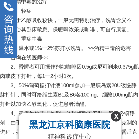
酒精中毒的治疗
一、轻症
由于乙醇吸收较快，一般无需特别治疗，洗胃含义不
大，可使其卧床歇息、保暖喝浓茶或咖啡，可自行康复。
二、重症中毒
1、温水或1%一2%苏打水洗胃。 >>酒精中毒的危害
——咨询在线医师<<
2、昏睡者可用振作剂如咖啡因0.5g或尼可刹米0.375g肌
肉或皮下打针，每1一2小时1次。
3、50%葡萄糖打针液100ml参加一般胰岛素20U缓慢静
脉打针，同时可给维生素B1及B6各100mg、烟酸100mg肌内
打针以加快乙醇氧化，促进患者清醒。
4、患者如处于振作期，体现烦躁不安时一般不必镇静
黑龙江京科脑康医院
剂，由于酒醉的自然展开就是使中枢神经由振作转向克制的
进程，如在振作期轻率地运用镇静剂，就很可能导致昏睡克
精神科诊疗中心