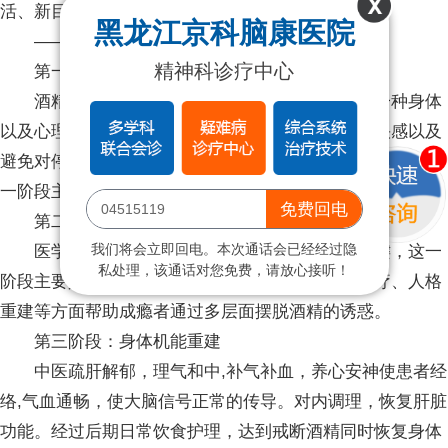
活、新目标是消除对酒精依赖重要导航之一。
黑龙江京科脑康医院
——分阶段、多技术融合，可操作性强。
精神科诊疗中心
第一阶段：生理脱瘾
酒精成瘾是酒精同机体之间相互作用而产生的一种身体
以及心理的变化，成瘾者为了寻找酒精所带来的欣快感以及
避免对停停后出现的心慌、手抖，反复、持续性的饮酒。这
一阶段主要是运用现有医学技术帮助成瘾者解除躯体依赖。
免费回电
第二阶段：心理脱瘾
我们将会立即回电。本次通话会已经经过隐
医学脱瘾后的康复阶段，是彻底解除酒瘾的关键，这一
私处理，该通话对您免费，请放心接听！
阶段主要是对抗心瘾。通过康复环境持续的心理治疗、人格
重建等方面帮助成瘾者通过多层面摆脱酒精的诱惑。
第三阶段：身体机能重建
中医疏肝解郁，理气和中,补气补血，养心安神使患者经
络,气血通畅，使大脑信号正常的传导。对内调理，恢复肝脏
功能。经过后期日常饮食护理，达到戒断酒精同时恢复身体