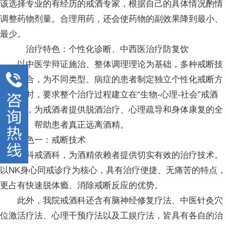
该选择专业的有经历的戒酒专家，根据自己的具体情况酌情
调整药物剂量。合理用药，还会使药物的副效果降到最小、
最少。
治疗特色：个性化诊断、中西医治疗防复饮
以中医学辩证施治、整体调理理论为基础，多种戒断技
术相结合，为不同类型、病症的患者制定独立个性化戒断方
案。同时，要求整个治疗过程建立在“生物-心理-社会”戒酒
模式上，为戒酒者提供脱酒治疗、心理疏导和身体康复的全
面追踪。帮助患者真正远离酒精。
特色一：戒断技术
京科戒酒科，为酒精依赖者提供切实有效的治疗技术。
以NK身心同戒诊疗为核心，具有治疗便捷、无痛苦的特点，
更占有快速脱体瘾、消除戒断反应的优势。
此外，我院戒酒科还含有脑神经修复疗法、中医针灸穴
位激活疗法、心理干预疗法以及工娱疗法，皆具有各自的治