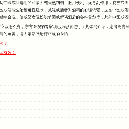
中医戒酒选用的药物为纯天然制剂，服用便利，无毒副作用，易被戒酒
医戒酒能医治稽延性症状，减轻戒酒者对酒精的心理依赖，这是中医戒酒
断综合症，使戒酒者轻松脱节因戒断喝酒后的各种苦楚等，此外中医戒酒
应该怎么办，东方医院的专家现已为患者进行了具体的介绍，患者高冉酒
瘾的迫害，请大家活跃进行正规的医治。
法？
些有效？
？
？