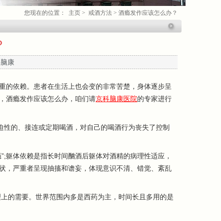
您现在的位置：
主页
>
戒酒方法
>
酒瘾发作应该怎么办？
？
科脑康
重的依赖。患者在生活上也会变的非常苦楚，身体逐步呈
，酒瘾发作应该怎么办，咱们请
京科脑康医院
的专家进行
迫性的、接连或定期喝酒，对自己的喝酒行为丧失了控制
;躯体依赖是指长时间酗酒后躯体对酒精的病理性适应，
状，严重者呈现抽搐和谵妄，体现意识不清、错觉、紊乱
上的需要。世界范围内多是西药为主，时间长且多用的是