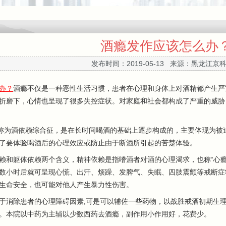
酒瘾发作应该怎么办
发布时间：2019-05-13 来源：黑龙江京
办？
酒瘾不仅是一种恶性生活习惯，患者在心理和身体上对酒精都产生严
折磨下，心情也呈现了很多失控症状。对家庭和社会都构成了严重的威胁
为酒依赖综合征，是在长时间喝酒的基础上逐步构成的，主要体现为被
了要体验喝酒后的心理效应或防止由于断酒所引起的苦楚体验。
躯体依赖两个含义，精神依赖是指嗜酒者对酒的心理渴求，也称“心瘾”
数小时后就可呈现心慌、出汗、烦躁、发脾气、失眠、四肢震颤等戒断症
生命安全，也可能对他人产生暴力性伤害。
消除患者的心理障碍因素,可是可以辅佐一些药物，以战胜戒酒初期生理
。本院以中药为主辅以少数西药去酒瘾，副作用小作用好，花费少。