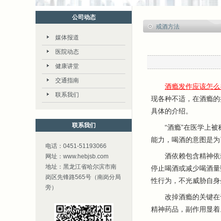
公司动态
戒酒方法
媒体报道
医院动态
健康讲堂
交通指南
酒瘾发作应该怎么
联系我们
现各种不适，在酒瘾的
具体的介绍。
联系我们
“酒瘾”在医学上被称
能力，喝酒的意图是为
电话：0451-51193066
酒依赖包含精神依赖和
网址：www.hebjsb.com
地址：黑龙江省哈尔滨市南
停止喝酒或减少喝酒量
岗区先锋路565号（南岗分局
性行为，不光威胁自身
旁）
改掉酒瘾的关键在于
精神药品，副作用显着