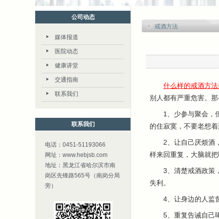
公司动态
戒酒方法
媒体报道
医院动态
健康讲堂
交通指南
什么样的戒酒方法
联系我们
别人都有严重危害。那
1、少参与聚会，但
联系我们
的住寂寞，不要老想着
2、让自己厌烦酒，
电话：0451-51193066
样来回重复，大脑就把
网址：www.hebjsb.com
地址：黑龙江省哈尔滨市南
3、清楚戒酒政策，没
岗区先锋路565号（南岗分局
失利。
旁）
4、让身边的人监督
5、重复告诫自己喝