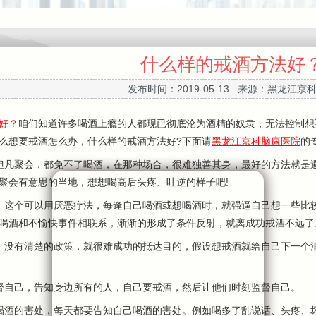
什么样的戒酒方法好
发布时间：2019-05-13 来源：黑龙江京
好？
咱们知道许多喝酒上瘾的人都现已彻底沦为酒精的奴隶，无法控制想
么想要戒酒怎么办，什么样的戒酒方法好?下面请
黑龙江京科脑康医院
的
凡聚会，都免不了喝酒，在那种场合，很难独善其身，最好的方法就是避
聚会有意思的当地，想想喝高后头疼、吐逆的样子吧!
这个可以用厌恶疗法，每逢自己喝酒或想喝酒时，就强逼自己想一些比较
喝酒和不愉快事件相联系，渐渐的形成了条件反射，就离成功戒酒不远了
有清楚的政策，就很难成功的抵达目的，假设想戒酒就给自己下一个清
自己，告知身边所有的人，自己要戒酒，然后让他们时刻监督自己。
酒的害处，每天都要告知自己喝酒的害处。例如喝多了乱说话、头疼、