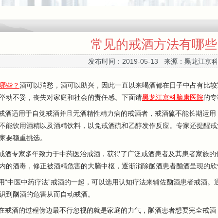
常见的戒酒方法有哪些
发布时间：2019-05-13 来源：黑龙江京
哪些？
酒可以消愁，酒可以助兴，因此一直以来喝酒都在日子中占有比较
举动不妥，丧失对家庭和社会的责任感。下面请
黑龙江京科脑康医院
的专
酒适用于自觉戒酒并且无酒精性精力病的戒酒者，戒酒硫不能长期运用
不能饮用酒精以及酒精饮料，以免戒酒硫和乙醇发作反应。专家还提醒戒
家要稳重挑选。
酒专家多年致力于中药医治戒酒，获得了广泛戒酒患者及其患者家族的信
内的酒毒，修正被酒精危害的大脑中枢，逐渐消除酗酒患者酗酒呈现的欣
“中医中药疗法”戒酒的一起，可以选用认知疗法来辅佐酗酒患者戒酒。
识到酗酒的危害从而自动戒酒。
戒酒的过程傍边最不行忽视的就是家庭的力气，酗酒患者想要完全戒酒