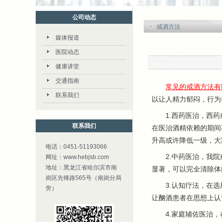
公司动态
戒酒方法
媒体报道
医院动态
健康讲堂
交通指南
常见的戒酒方法有
联系我们
以让人精力郁闷，行为
1.西药医治，西药戒
联系我们
在医治酒精依赖的期间
升高或许降低一级，大
电话：0451-51193066
2.中药医治，我院戒
网址：www.hebjsb.com
地址：黑龙江省哈尔滨市南
显著，可以完全清除体
岗区先锋路565号（南岗分局
3.认知疗法，在选用
旁）
让酗酒患者在思想上认
4.家庭辅佐医治，在