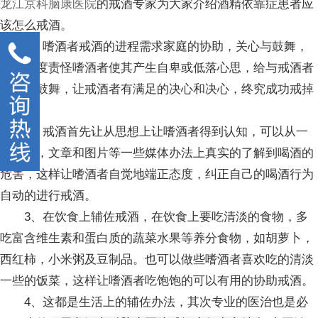
龙江京科脑康医院
的戒酒专家为大家介绍酒精依靠症患者应
该怎么戒酒。
1、嗜酒者戒酒的进程需求家庭的协助，关心与鼓舞，
不能过度责怪嗜酒者使其产生自卑或低落心思，给与戒酒者
关心与鼓舞，让戒酒者有满足的决心和决心，终究成功戒掉
酒瘾。
2、戒酒首先让从思想上让嗜酒者得到认知，可以从一
些视频，文章和图片等一些媒体办法上真实的了解到喝酒的
危害，这样让嗜酒者自觉地端正态度，纠正自己的喝酒行为
自动的进行戒酒。
3、在饮食上辅佐戒酒，在饮食上要吃清淡的食物，多
吃富含维生素和蛋白质的蔬菜水果等养分食物，如胡萝卜，
西红柿，小米粥及豆制品。也可以做些嗜酒者喜欢吃的清淡
一些的饭菜，这样让嗜酒者吃饱饱的可以有用的协助戒酒。
4、这都是生活上的辅佐办法，其次专业的医治也是必